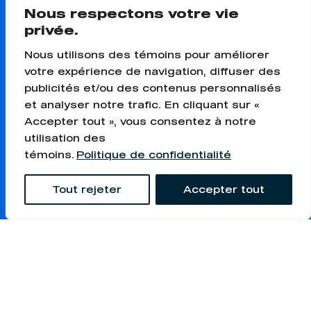
Nous respectons votre vie
privée.
Téléphone
*
Nous utilisons des témoins pour améliorer
votre expérience de navigation, diffuser des
publicités et/ou des contenus personnalisés
et analyser notre trafic. En cliquant sur «
Poste désiré
*
Accepter tout », vous consentez à notre
utilisation des
témoins.
Politique de confidentialité
Je désire faire carrière chez :
Tout rejeter
Accepter tout
Fabmec
Usi-Fab Express
Curriculum vitae (fichiers .doc, .docx,
.pdf)
*
Limite de 5MB