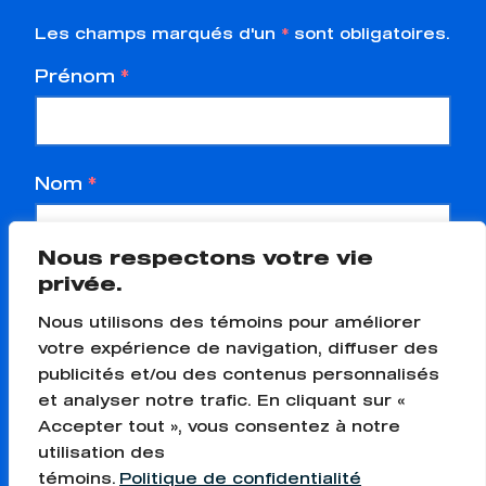
Les champs marqués d'un
*
sont obligatoires.
Prénom
*
Nom
*
Nous respectons votre vie
privée.
Courriel
*
Nous utilisons des témoins pour améliorer
votre expérience de navigation, diffuser des
publicités et/ou des contenus personnalisés
Téléphone
*
et analyser notre trafic. En cliquant sur «
Accepter tout », vous consentez à notre
utilisation des
témoins.
Politique de confidentialité