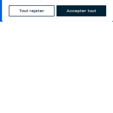
Poste désiré
*
Tout rejeter
Accepter tout
Je désire faire carrière chez :
Fabmec
Usi-Fab Express
Curriculum vitae (fichiers .doc, .docx,
.pdf)
*
Limite de 5MB
Lettre de présentation (fichiers .doc,
.docx, .pdf)
Limite de 5MB