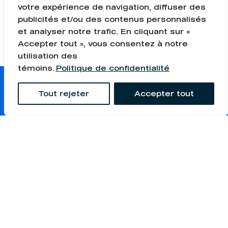
votre expérience de navigation, diffuser des
de décision
publicités et/ou des contenus personnalisés
Souci de confidentialité
et analyser notre trafic. En cliquant sur «
Accepter tout », vous consentez à notre
utilisation des
témoins.
Politique de confidentialité
Tout rejeter
Accepter tout
Choisis Équipe FABMEC,
postule dès maintenant
Les champs marqués d'un
*
sont obligatoires.
Prénom
*