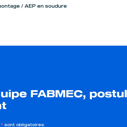
ontage / AEP en soudure
quipe FABMEC, postu
t
n
*
sont obligatoires.