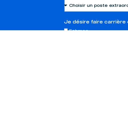
Je désire faire carrière 
Fabmec
Usi-Fab Express
Curriculum vitae (fichier
Limite de 5MB
Lettre de présentation (f
Limite de 5MB
Message