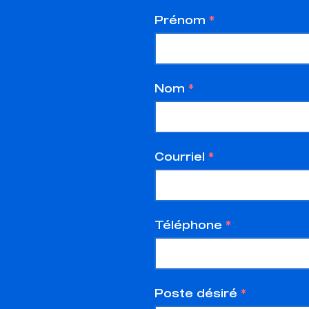
Prénom
*
Nom
*
Courriel
*
Téléphone
*
Poste désiré
*